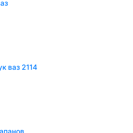
ваз
к ваз 2114
лапанов