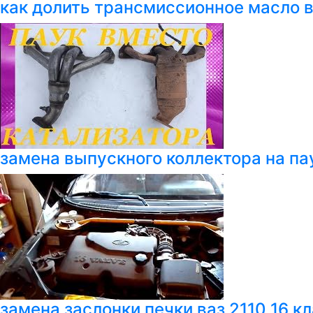
как долить трансмиссионное масло 
замена выпускного коллектора на пау
замена заслонки печки ваз 2110 16 к