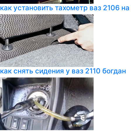
как установить тахометр ваз 2106 на
как снять сидения у ваз 2110 богдан