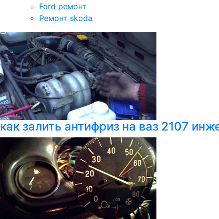
Ford ремонт
Ремонт skoda
как залить антифриз на ваз 2107 инж