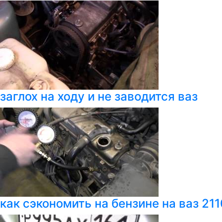
заглох на ходу и не заводится ваз
как сэкономить на бензине на ваз 211