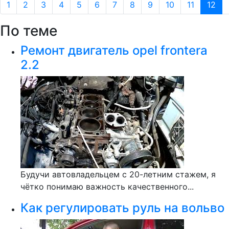
1
2
3
4
5
6
7
8
9
10
11
12
По теме
Ремонт двигатель opel frontera
2.2
Будучи автовладельцем с 20-летним стажем, я
чётко понимаю важность качественного...
Как регулировать руль на вольво