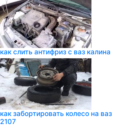
как слить антифриз с ваз калина
как забортировать колесо на ваз
2107