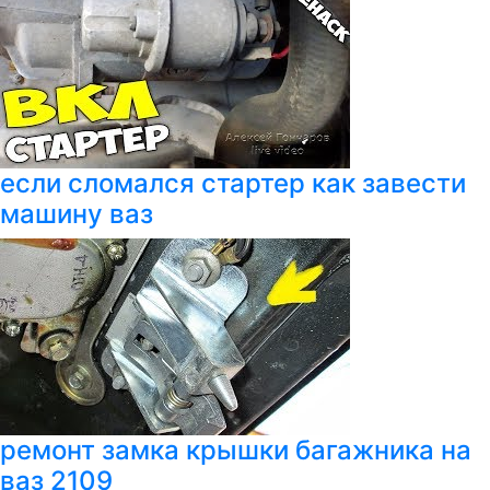
если сломался стартер как завести
машину ваз
ремонт замка крышки багажника на
ваз 2109