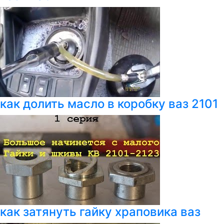
как долить масло в коробку ваз 2101
как затянуть гайку храповика ваз