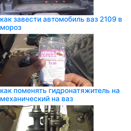
как завести автомобиль ваз 2109 в
мороз
как поменять гидронатяжитель на
механический на ваз