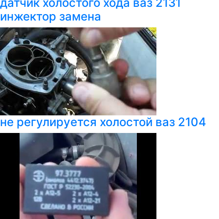
датчик холостого хода ваз 2131
инжектор замена
не регулируется холостой ваз 2104