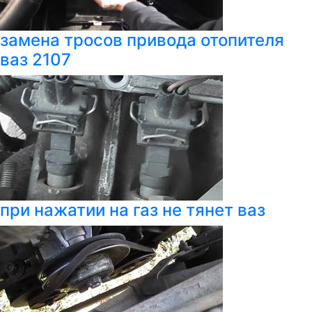
замена тросов привода отопителя
ваз 2107
при нажатии на газ не тянет ваз