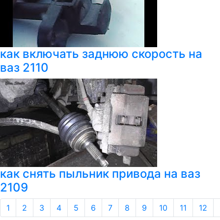
как включать заднюю скорость на
ваз 2110
как снять пыльник привода на ваз
2109
1
2
3
4
5
6
7
8
9
10
11
12