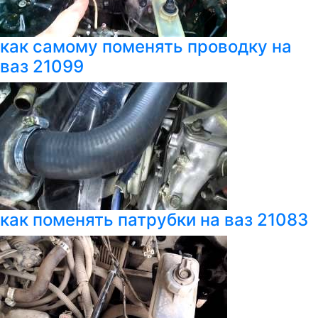
как самому поменять проводку на
ваз 21099
как поменять патрубки на ваз 21083