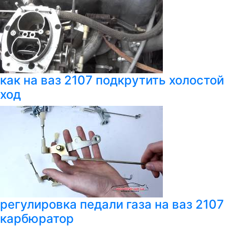
как на ваз 2107 подкрутить холостой
ход
регулировка педали газа на ваз 2107
карбюратор