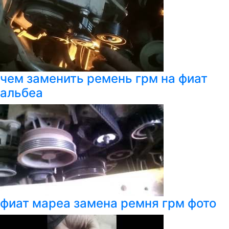
чем заменить ремень грм на фиат
альбеа
фиат мареа замена ремня грм фото