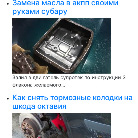
Замена масла в акпп своими
руками субару
Залил в дви гатель супротек по инструкции 3
флакона желаемого...
Как снять тормозные колодки на
шкода октавия