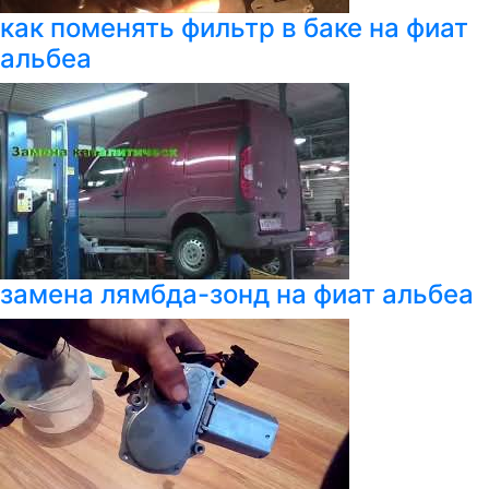
как поменять фильтр в баке на фиат
альбеа
замена лямбда-зонд на фиат альбеа