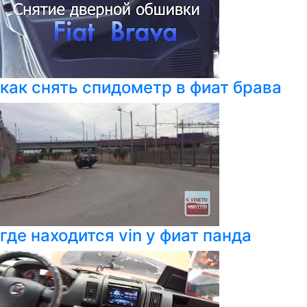
как снять спидометр в фиат брава
где находится vin у фиат панда