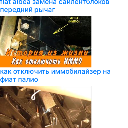
fiat albea замена сайлентблоков
передний рычаг
как отключить иммобилайзер на
фиат палио