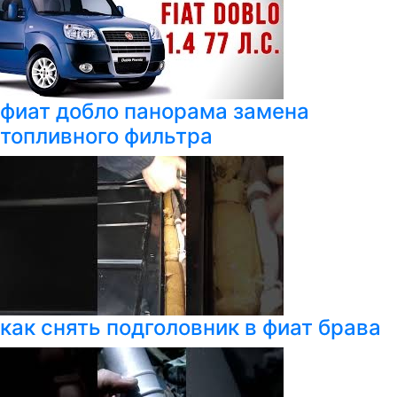
фиат добло панорама замена
топливного фильтра
как снять подголовник в фиат брава