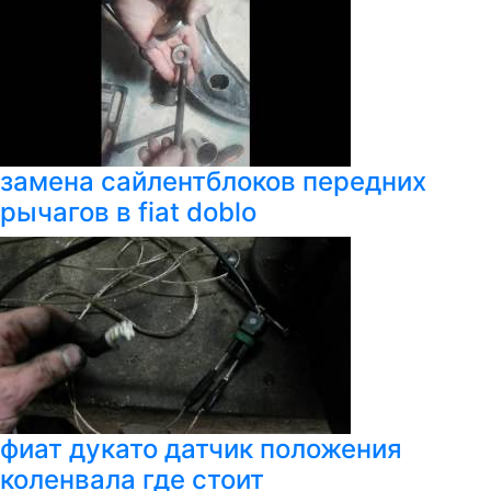
замена сайлентблоков передних
рычагов в fiat doblo
фиат дукато датчик положения
коленвала где стоит