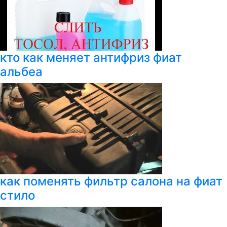
кто как меняет антифриз фиат
альбеа
как поменять фильтр салона на фиат
стило