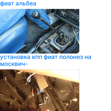
фиат альбеа
установка кпп фиат полонез на
москвич-