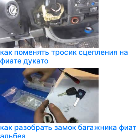
как поменять тросик сцепления на
фиате дукато
как разобрать замок багажника фиат
альбеа