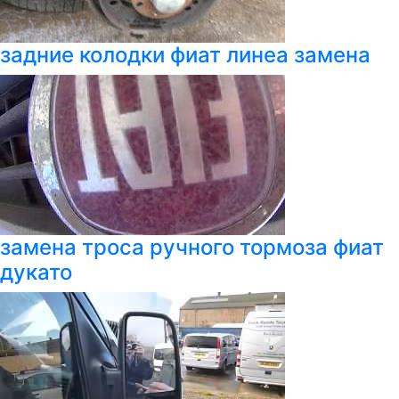
задние колодки фиат линеа замена
замена троса ручного тормоза фиат
дукато