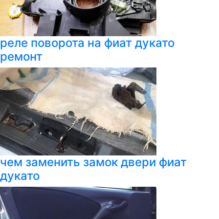
реле поворота на фиат дукато
ремонт
чем заменить замок двери фиат
дукато