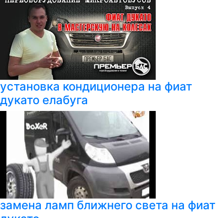
установка кондиционера на фиат
дукато елабуга
замена ламп ближнего света на фиат