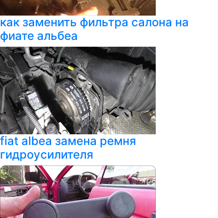
как заменить фильтра салона на
фиате альбеа
fiat albea замена ремня
гидроусилителя