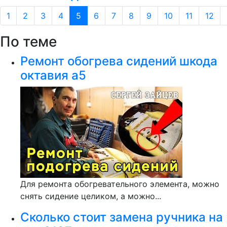
1
2
3
4
5
6
7
8
9
10
11
12
По теме
Ремонт обогрева сидений шкода
октавия а5
Для ремонта обогревательного элемента, можно
снять сидение целиком, а можно...
Сколько стоит замена ручника на