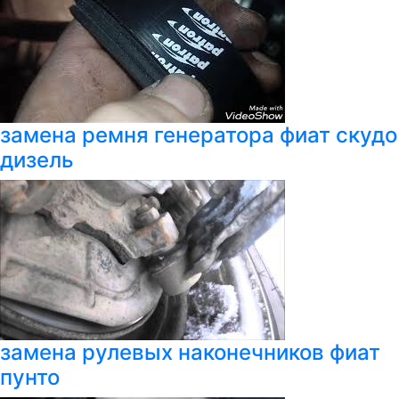
замена ремня генератора фиат скудо
дизель
замена рулевых наконечников фиат
пунто