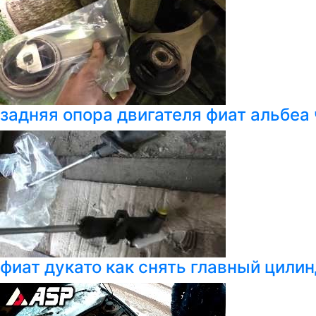
задняя опора двигателя фиат альбеа
фиат дукато как снять главный цили