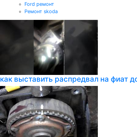
Ford ремонт
Ремонт skoda
как выставить распредвал на фиат д