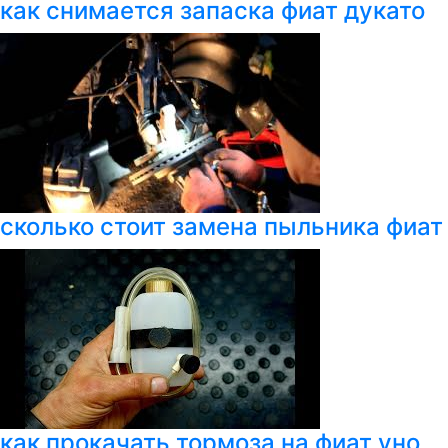
как снимается запаска фиат дукато
сколько стоит замена пыльника фиат
как прокачать тормоза на фиат уно