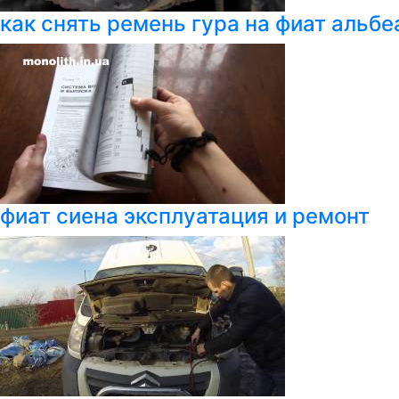
как снять ремень гура на фиат альбе
фиат сиена эксплуатация и ремонт