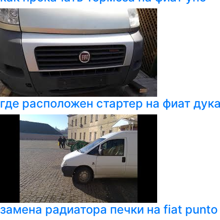
где расположен стартер на фиат дук
замена радиатора печки на fiat punto