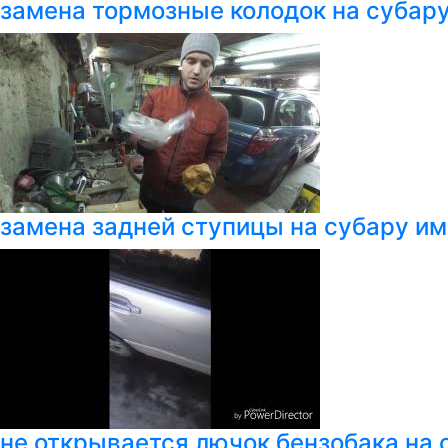
замена тормозные колодок на субару
замена задней ступицы на субару и
не открывается лючок бензобака на 