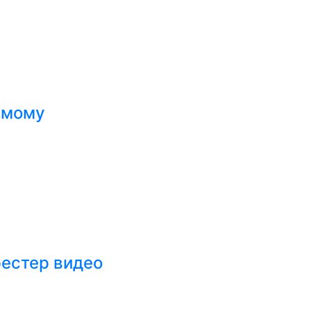
амому
рестер видео