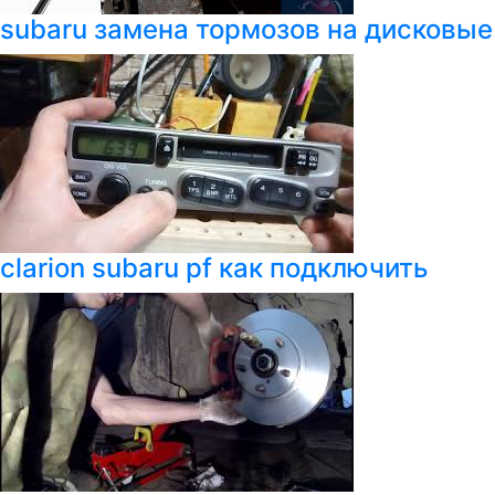
subaru замена тормозов на дисковые
clarion subaru pf как подключить