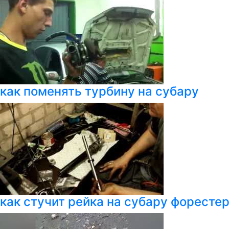
как поменять турбину на субару
как стучит рейка на субару форесте