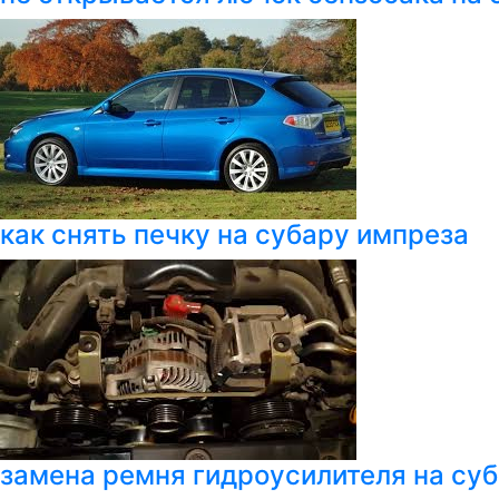
как снять печку на субару импреза
замена ремня гидроусилителя на су