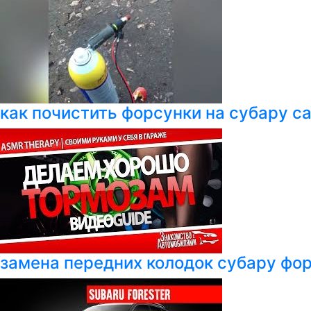
как почистить форсунки на субару с
замена передних колодок субару фо