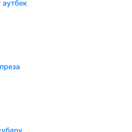
 аутбек
мпреза
субару