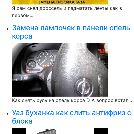
Я сам снял дроссель и падматать ленты как в
первом...
Замена лампочек в панели опель
корса
Как снять руль на опель корса D А вопрос встал...
Уаз буханка как слить антифриз с
блока