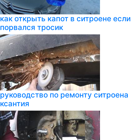
как открыть капот в ситроене если
порвался тросик
руководство по ремонту ситроена
ксантия