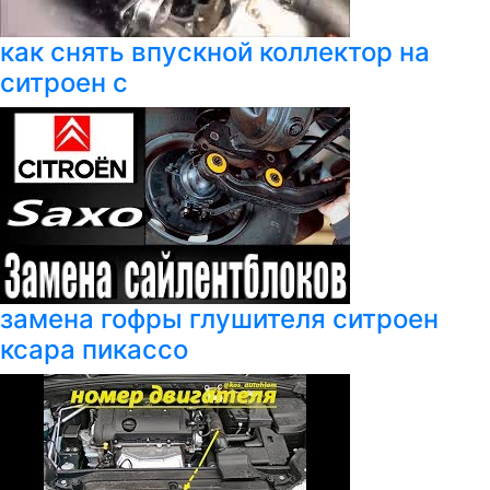
как снять впускной коллектор на
ситроен с
замена гофры глушителя ситроен
ксара пикассо