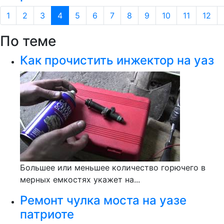
1
2
3
4
5
6
7
8
9
10
11
12
По теме
Как прочистить инжектор на уаз
Большее или меньшее количество горючего в
мерных емкостях укажет на...
Ремонт чулка моста на уазе
патриоте