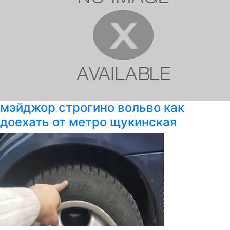
мэйджор строгино вольво как
доехать от метро щукинская