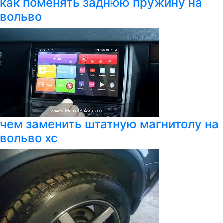
как поменять заднюю пружину на
вольво
чем заменить штатную магнитолу на
вольво хс