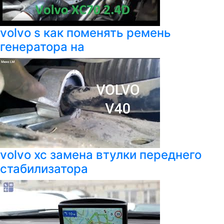
volvo s как поменять ремень
генератора на
volvo xc замена втулки переднего
стабилизатора