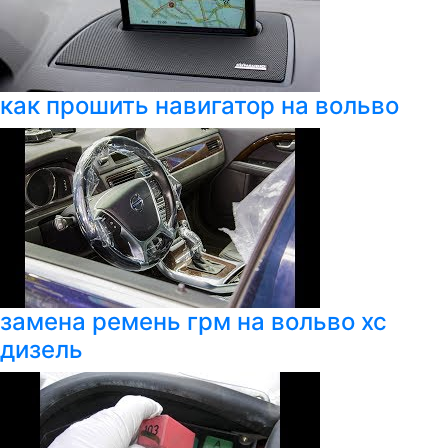
как прошить навигатор на вольво
замена ремень грм на вольво xc
дизель