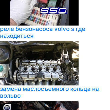
реле бензонасоса volvo s где
находиться
замена маслосъемного кольца на
вольво