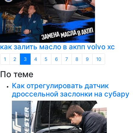
как залить масло в акпп volvo xc
1
2
3
4
5
6
7
8
9
10
По теме
Как отрегулировать датчик
дроссельной заслонки на субару