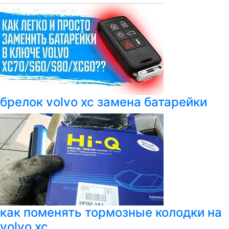
брелок volvo xc замена батарейки
как поменять тормозные колодки на
volvo xc