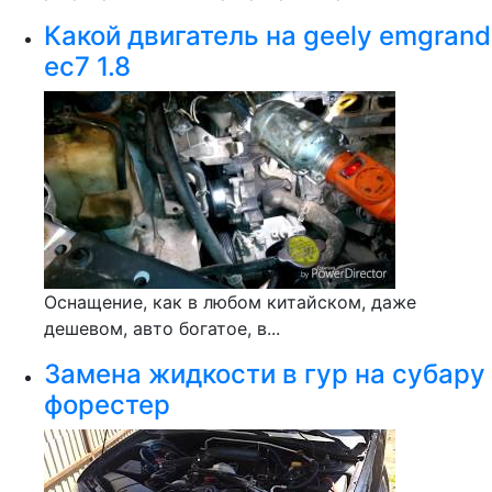
Какой двигатель на geely emgrand
ec7 1.8
Оснащение, как в любом китайском, даже
дешевом, авто богатое, в...
Замена жидкости в гур на субару
форестер