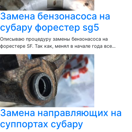
Замена бензонасоса на
субару форестер sg5
Описываю процедуру замены бензонасоса на
форестере SF. Так как, менял в начале года все...
Замена направляющих на
суппортах субару