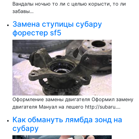
Вандалы ночью то ли с целью корысти, то ли
забавы...
Замена ступицы субару
форестер sf5
Оформление замены двигателя Оформил замену
двигателя Мануал на лешего http://subaru....
Как обмануть лямбда зонд на
субару