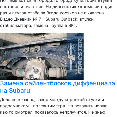
По теме вот бы я городил огород) купил ориг втулки
поставил и счастлив. На диагностике кроме яиц один
раз и втулок стаба за 3года косяков не выявлено.
Видео Дневник № 7 - Subaru Outback: втулки
стабилизатора. замена Группа в ВК: .
Замена сайлентблоков диффенциала
на Subaru
Дело не в ключе, зазор между коронкой втулки и
подрамником - полсантиметра. Но вставить новую,
как-то смотрел, показалось неполучится. Не знаю