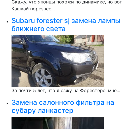
Скажу, что японцы похожи по динамике, но вот
Кашкай порезвее...
Subaru forester sj замена лампы
ближнего света
За почти 5 лет, что я езжу на Форестере, мне...
Замена салонного фильтра на
субару ланкастер