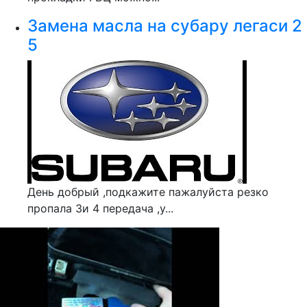
Замена масла на субару легаси 2
5
День добрый ,подкажите пажалуйста резко
пропала 3и 4 передача ,у...