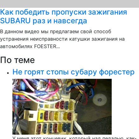
Как победить пропуски зажигания
SUBARU раз и навсегда
В данном видео мы предлагаем свой способ
устранения неисправности катушки зажигания на
автомобилях FOESTER...
По теме
Не горят стопы субару форестер
У меня этот концевик, который над педалью, как-