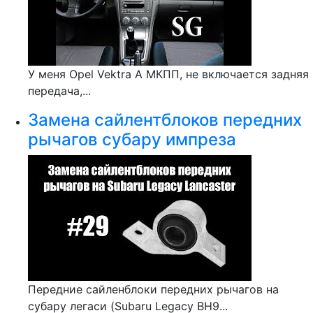
У меня Opel Vektra A МКПП, не включается задняя
передача,...
Замена сайлентблоков передних
рычагов субару импреза
Передние сайленблоки передних рычагов на
субару легаси (Subaru Legacy BH9...