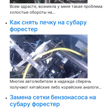
Всем здрасте, возникла у меня такая проблема
холостые обороты на...
Как снять печку на субару
форестер
Многие автолюбители в надежде сберечь
получают китайские либо корейские аналоги...
Замена сетки бензонасоса на
субару форестер