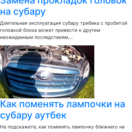
Замена прокладок головок
на субару
Длительная эксплуатация субару трибека с пробитой
головкой блока может привести к другим
неожиданным последствиям....
Как поменять лампочки на
субару аутбек
Не подскажете, как поменять лампочку ближнего на