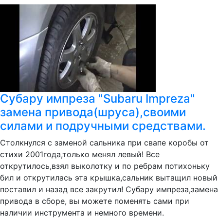
Субару импреза "Subaru Impreza"
замена привода(шруса),своими
силами и подручными средствами.
Столкнулся с заменой сальника при свапе коробы от
стихи 2001года,только менял левый! Все
открутилось,взял выколотку и по ребрам потихоньку
бил и открутилась эта крышка,сальник вытащил новый
поставил и назад все закрутил! Субару импреза,замена
привода в сборе, вы можете поменять сами при
наличии инструмента и немного времени.