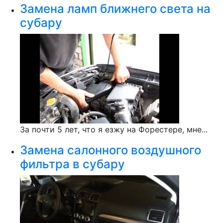
Замена ламп ближнего света на
субару
За почти 5 лет, что я езжу на Форестере, мне...
Замена салонного воздушного
фильтра в субару