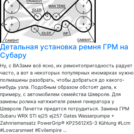
Детальная установка ремня ГРМ на
Субару
Ну, с ВАЗами всё ясно, их ремонтопригодность радует
часто, а вот в некоторых популярных иномарках нужно
полмашины разобрать, чтобы добраться до какого-
нибудь узла. Подобным образом обстоят дела, к
примеру, с автомобилем семейства Шевроле. Для
замены ролика натяжителя ремня генератора у
Шевроле Лачетти придется потрудиться. Замена ГРМ
Subaru WRX STI ej25 ej257 Gates Wasserpumpe +
Zahnriemensatz PowerGrip® KP25612XS-3 Kühlung #Lcm
#Lowcarsmeet #Evilempire ...