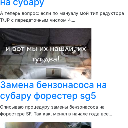
на субару
А теперь вопрос: если по мануалу мой тип редуктора
Т/JP с передаточным числом 4....
Замена бензонасоса на
субару форестер sg5
Описываю процедуру замены бензонасоса на
форестере SF. Так как, менял в начале года все...