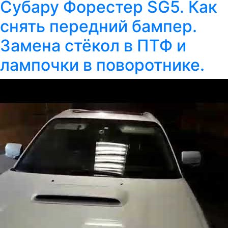
Субару Форестер SG5. Как
снять передний бампер.
Замена стёкол в ПТФ и
лампочки в поворотнике.