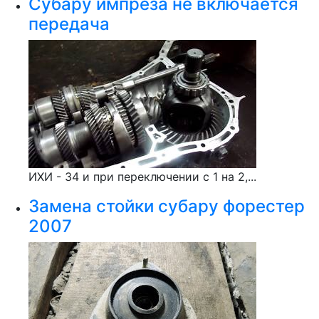
Субару импреза не включается
передача
ИХИ - 34 и при переключении с 1 на 2,...
Замена стойки субару форестер
2007