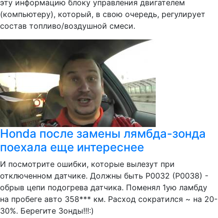
эту информацию блоку управления двигателем
(компьютеру), который, в свою очередь, регулирует
состав топливо/воздушной смеси.
Honda после замены лямбда-зонда
поехала еще интереснее
И посмотрите ошибки, которые вылезут при
отключенном датчике. Должны быть P0032 (P0038) -
обрыв цепи подогрева датчика. Поменял 1ую ламбду
на пробеге авто 358*** км. Расход сократился ~ на 20-
30%. Берегите Зонды!!!:)