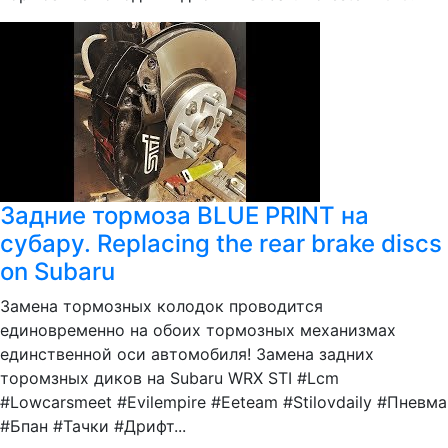
Задние тормоза BLUE PRINT на
субару. Replacing the rear brake discs
on Subaru
Замена тормозных колодок проводится
единовременно на обоих тормозных механизмах
единственной оси автомобиля! Замена задних
торомзных диков на Subaru WRX STI #Lcm
#Lowcarsmeet #Evilempire #Eeteam #Stilovdaily #Пневма
#Бпан #Тачки #Дрифт...