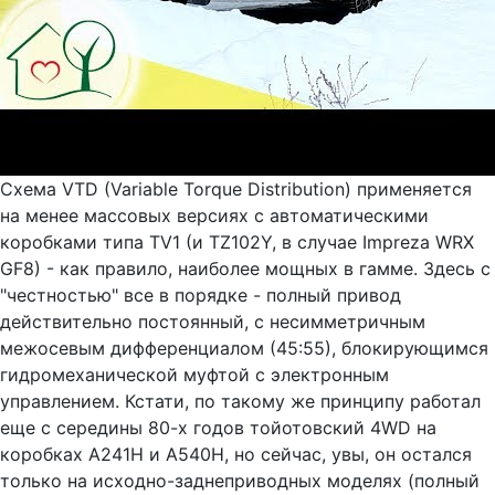
Схема VTD (Variable Torque Distribution) применяется
на менее массовых версиях с автоматическими
коробками типа TV1 (и TZ102Y, в случае Impreza WRX
GF8) - как правило, наиболее мощных в гамме. Здесь с
"честностью" все в порядке - полный привод
действительно постоянный, с несимметричным
межосевым дифференциалом (45:55), блокирующимся
гидромеханической муфтой с электронным
управлением. Кстати, по такому же принципу работал
еще с середины 80-х годов тойотовский 4WD на
коробках A241H и A540H, но сейчас, увы, он остался
только на исходно-заднеприводных моделях (полный