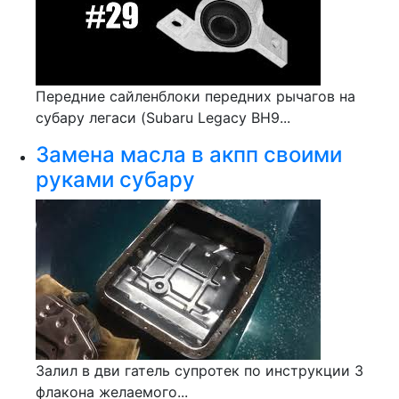
Передние сайленблоки передних рычагов на
субару легаси (Subaru Legacy BH9...
Замена масла в акпп своими
руками субару
Залил в дви гатель супротек по инструкции 3
флакона желаемого...