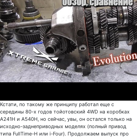
Кстати, по такому же принципу работал еще с
середины 80-х годов тойотовский 4WD на коробках
A241H и A540H, но сейчас, увы, он остался только на
исходно-заднеприводных моделях (полный привод
типа FullTime-H или i-Four). Продолжаем выпуск про