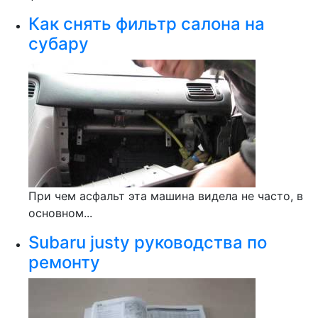
Как снять фильтр салона на
субару
При чем асфальт эта машина видела не часто, в
основном...
Subaru justy руководства по
ремонту