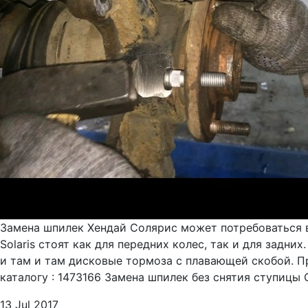
Замена шпилек Хендай Солярис может потребоваться в
Solaris стоят как для передних колес, так и для задн
и там и там дисковые тормоза с плавающей скобой. П
каталогу : 1473166 Замена шпилек без снятия ступицы С
13 Jul 2017