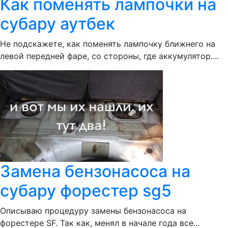
Как поменять лампочки на
субару аутбек
Не подскажете, как поменять лампочку ближнего на
левой передней фаре, со стороны, где аккумулятор....
Замена бензонасоса на
субару форестер sg5
Описываю процедуру замены бензонасоса на
форестере SF. Так как, менял в начале года все...