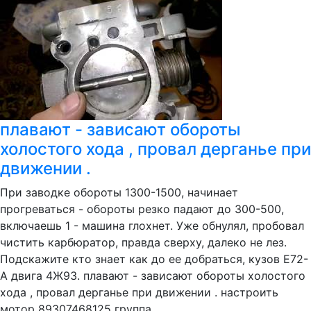
плавают - зависают обороты
холостого хода , провал дерганье при
движении .
При заводке обороты 1300-1500, начинает
прогреваться - обороты резко падают до 300-500,
включаешь 1 - машина глохнет. Уже обнулял, пробовал
чистить карбюратор, правда сверху, далеко не лез.
Подскажите кто знает как до ее добраться, кузов Е72-
А двига 4Ж93. плавают - зависают обороты холостого
хода , провал дерганье при движении . настроить
мотор 89307468125 группа...