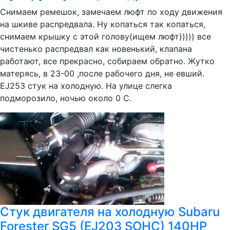
Снимаем ремешок, замечаем люфт по ходу движения
на шкиве распредвала. Ну копаться так копаться,
снимаем крышку с этой голову(ищем люфт))))) все
чистенько распредвал как новенький, клапана
работают, все прекрасно, собираем обратно. Жутко
матерясь, в 23-00 ,после рабочего дня, не евший.
EJ253 стук на холодную. На улице слегка
подморозило, ночью около 0 С.
Стук двигателя на холодную Subaru
Forester SG5 (EJ203 SOHC) 140HP