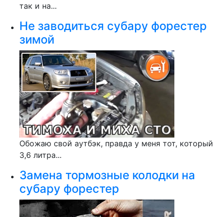
так и на...
Не заводиться субару форестер
зимой
Обожаю свой аутбэк, правда у меня тот, который
3,6 литра...
Замена тормозные колодки на
субару форестер