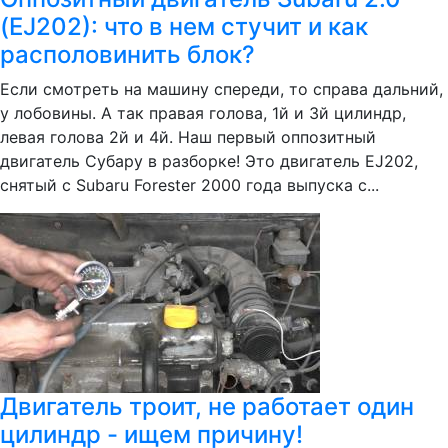
(EJ202): что в нем стучит и как
располовинить блок?
Если смотреть на машину спереди, то справа дальний,
у лобовины. А так правая голова, 1й и 3й цилиндр,
левая голова 2й и 4й. Наш первый оппозитный
двигатель Субару в разборке! Это двигатель EJ202,
снятый с Subaru Forester 2000 года выпуска с...
Двигатель троит, не работает один
цилиндр - ищем причину!