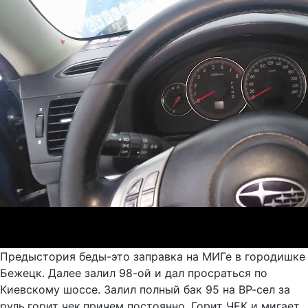
Предыстория беды-это заправка на МИГе в городишке
Бежецк. Далее залил 98-ой и дал просраться по
Киевскому шоссе. Залил полный бак 95 на ВР-сел за
руль,горит чек,причем постоянно. Горит ЧЕК и мигает