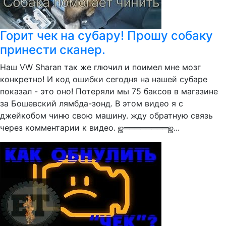
Горит чек на субару! Прошу собаку
принести сканер.
Наш VW Sharan так же глючил и поимел мне мозг
конкретно! И код ошибки сегодня на нашей субаре
показал - это оно! Потеряли мы 75 баксов в магазине
за Бошевский лямбда-зонд. В этом видео я с
джейкобом чиню свою машину. жду обратную связь
через комментарии к видео. ஜ════════ஜ...