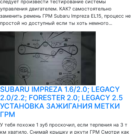
следует произвести тестирование системы
управления двигателем. КАК? самостоятельно
заменить ремень ГРМ Subaru Impreza EL15, процесс не
простой но доступный если ты хоть немного...
SUBARU IMPREZA 1.6/2.0; LEGACY
2.0/2.2; FORESTER 2.0; LEGACY 2.5
УСТАНОВКА ЗАЖИГАНИЯ МЕТКИ
ГРМ
У тебя похоже 1 зуб проскочил, если терпения на 3 т
км хватило. Снимай крышку и ркути ГРМ Смотри как