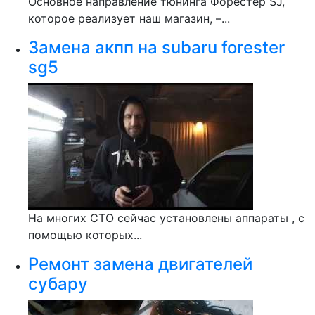
Основное направление тюнинга Форестер SJ,
которое реализует наш магазин, –...
Замена акпп на subaru forester
sg5
На многих СТО сейчас установлены аппараты , с
помощью которых...
Ремонт замена двигателей
субару