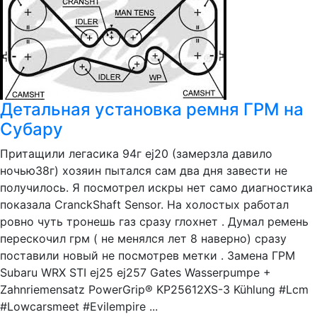
Детальная установка ремня ГРМ на
Субару
Притащили легасика 94г ej20 (замерзла давило
ночью38г) хозяин пытался сам два дня завести не
получилось. Я посмотрел искры нет само диагностика
показала CranckShaft Sensor. На холостых работал
ровно чуть тронешь газ сразу глохнет . Думал ремень
перескочил грм ( не менялся лет 8 наверно) сразу
поставили новый не посмотрев метки . Замена ГРМ
Subaru WRX STI ej25 ej257 Gates Wasserpumpe +
Zahnriemensatz PowerGrip® KP25612XS-3 Kühlung #Lcm
#Lowcarsmeet #Evilempire ...