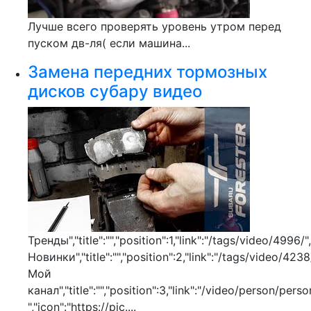
Лучше всего проверять уровень утром перед
пуском дв-ля( если машина...
Замена передних тормозных
дисков субару видео
Тренды","title":"","position":1,"link":"/tags/video/4996/",
Новинки","title":"","position":2,"link":"/tags/video/4238/
Мой
канал","title":"","position":3,"link":"/video/person/perso
","icon":"https://pic....