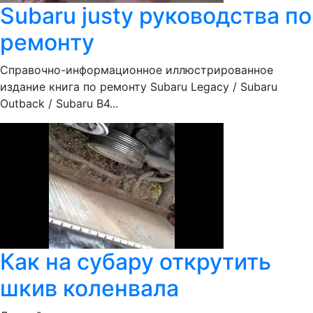
Subaru justy руководства по
ремонту
Справочно-информационное иллюстрированное
издание книга по ремонту Subaru Legacy / Subaru
Outback / Subaru B4...
Как на субару открутить
шкив коленвала