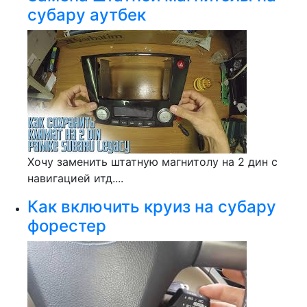
субару аутбек
Хочу заменить штатную магнитолу на 2 дин с
навигацией итд....
Как включить круиз на субару
форестер