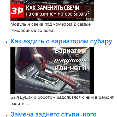
Модуль и свеча под номером 2 самые
геморойные во всей...
Как ездить с вариатором субару
Был цуцик с роботом задолбался с ним в ремонт
ездить,...
Замена заднего ступичного