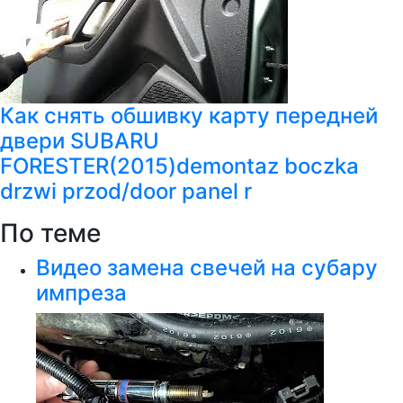
Как снять обшивку карту передней
двери SUBARU
FORESTER(2015)demontaz boczka
drzwi przod/door panel r
По теме
Видео замена свечей на субару
импреза