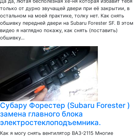
Да да, лютая бесполезная хе-ня которая избавит тебя
только от дурно звучащей двери при её закрытии, в
остальном на моей практике, толку нет. Как снять
обшивку передней двери на Subaru Forester SF. В этом
видео я наглядно покажу, как снять (поставить)
обшивку...
Субару Форестер (Subaru Forester )
замена главного блока
электростеклоподъемника.
Как я могу снять вентилятор ВАЗ-2115 Многие