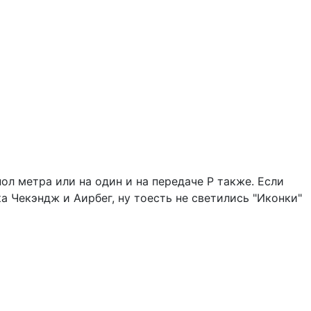
ол метра или на один и на передаче P также. Если
а Чекэндж и Аирбег, ну тоесть не светились "Иконки"