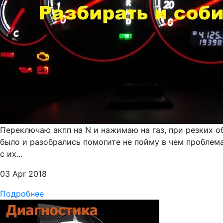
Переключаю акпп на N и нажимаю на газ, при резких об
было и разобрались помогите не пойму в чем проблема
с их...
03 Apr 2018
Подробнее