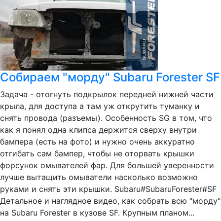
Собираем "морду" Subaru Forester SF
Задача - отогнуть подкрылок передней нижней части
крыла, для доступа а там уж открутить туманку и
снять провода (разъемы). Особенность SG в том, что
как я понял одна клипса держится сверху внутри
бампера (есть на фото) и нужно очень аккуратно
отгибать сам бампер, чтобы не оторвать крышки
форсунок омывателей фар. Для большей уверенности
лучше вытащить омыватели насколько возможно
руками и снять эти крышки. Subaru#SubaruForester#SF
Детальное и наглядное видео, как собрать всю "морду"
на Subaru Forester в кузове SF. Крупным планом...