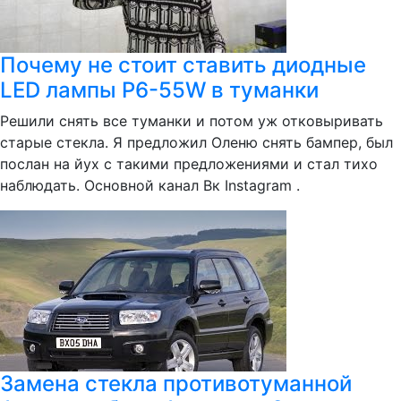
Почему не стоит ставить диодные
LED лампы P6-55W в туманки
Решили снять все туманки и потом уж отковыривать
старые стекла. Я предложил Оленю снять бампер, был
послан на йух с такими предложениями и стал тихо
наблюдать. Oсновной канал Вк Instagram .
Замена стекла противотуманной