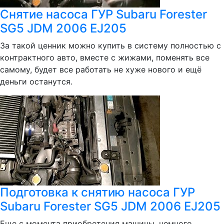
Снятие насоса ГУР Subaru Forester
SG5 JDM 2006 EJ205
За такой ценник можно купить в систему полностью с
контрактного авто, вместе с жижами, поменять все
самому, будет все работать не хуже нового и ещё
деньги останутся.
Подготовка к снятию насоса ГУР
Subaru Forester SG5 JDM 2006 EJ205
Еще с момента приобретения машины, немного