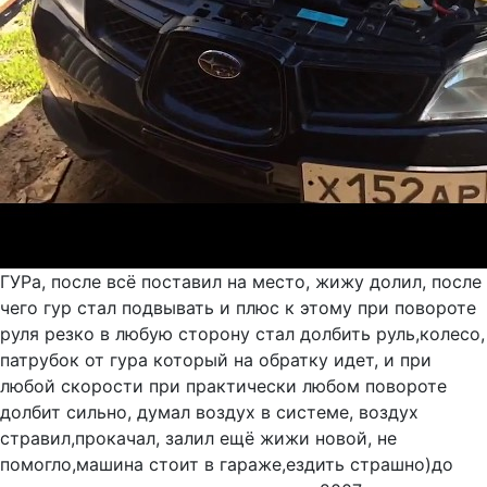
ГУРа, после всё поставил на место, жижу долил, после
чего гур стал подвывать и плюс к этому при повороте
руля резко в любую сторону стал долбить руль,колесо,
патрубок от гура который на обратку идет, и при
любой скорости при практически любом повороте
долбит сильно, думал воздух в системе, воздух
стравил,прокачал, залил ещё жижи новой, не
помогло,машина стоит в гараже,ездить страшно)до