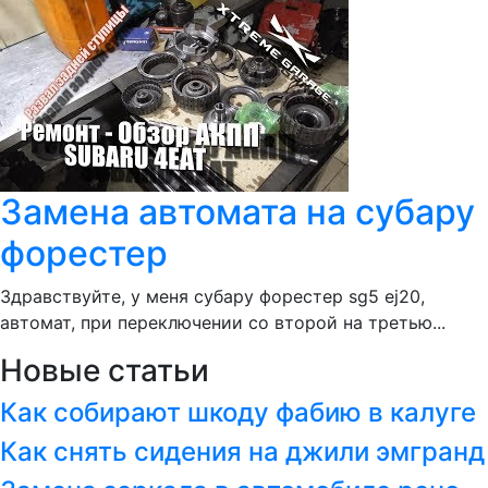
Замена автомата на субару
форестер
Здравствуйте, у меня субару форестер sg5 ej20,
автомат, при переключении со второй на третью...
Новые статьи
Как собирают шкоду фабию в калуге
Как снять сидения на джили эмгранд