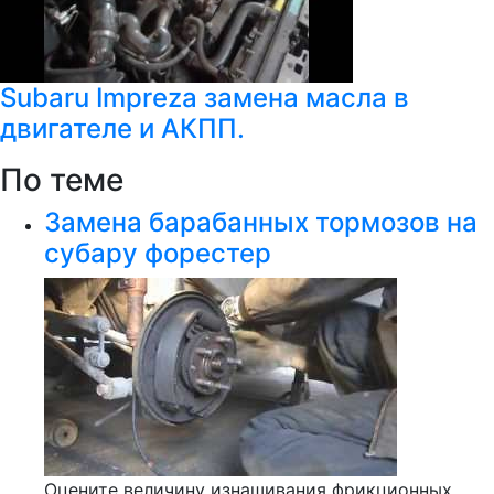
Subaru Impreza замена масла в
двигателе и АКПП.
По теме
Замена барабанных тормозов на
субару форестер
Оцените величину изнашивания фрикционных