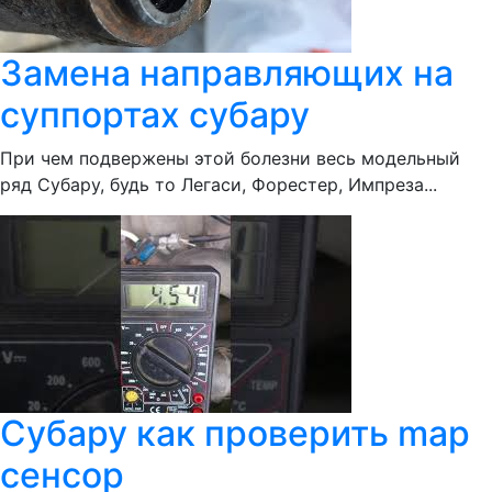
Замена направляющих на
суппортах субару
При чем подвержены этой болезни весь модельный
ряд Субару, будь то Легаси, Форестер, Импреза...
Субару как проверить map
сенсор