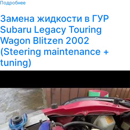
Подробнее
Замена жидкости в ГУР
Subaru Legacy Touring
Wagon Blitzen 2002
(Steering maintenance +
tuning)