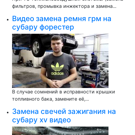
фильтров, промывка инжектора и замена...
Видео замена ремня грм на
субару форестер
В случае сомнений в исправности крышки
топливного бака, замените её,...
Замена свечей зажигания на
субару xv видео