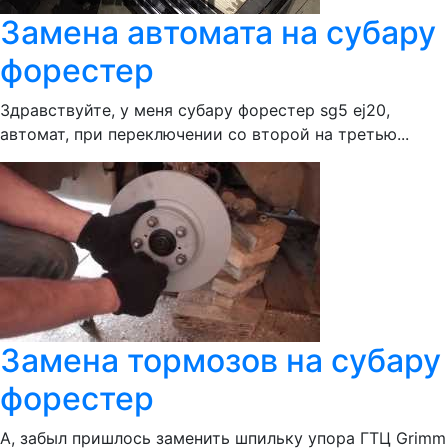
Замена автомата на субару
форестер
Здравствуйте, у меня субару форестер sg5 ej20,
автомат, при переключении со второй на третью...
Замена тормозов на субару
форестер
А, забыл пришлось заменить шпильку упора ГТЦ Grimm