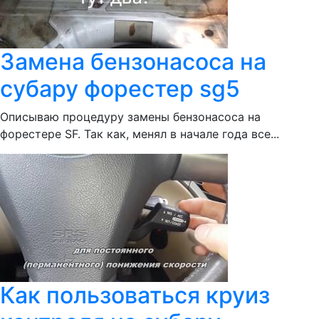
Замена бензонасоса на
субару форестер sg5
Описываю процедуру замены бензонасоса на
форестере SF. Так как, менял в начале года все...
Как пользоваться круиз