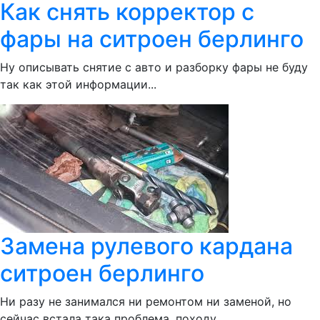
Как снять корректор с
фары на ситроен берлинго
Ну описывать снятие с авто и разборку фары не буду
так как этой информации...
Замена рулевого кардана
ситроен берлинго
Ни разу не занимался ни ремонтом ни заменой, но
сейчас встала така проблема, походу...