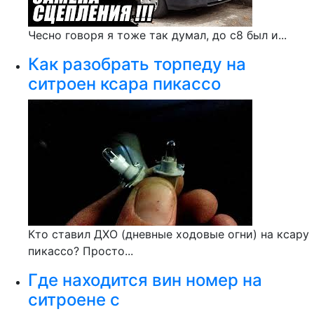
Чесно говоря я тоже так думал, до с8 был и...
Как разобрать торпеду на
ситроен ксара пикассо
Кто ставил ДХО (дневные ходовые огни) на ксару
пикассо? Просто...
Где находится вин номер на
ситроене с