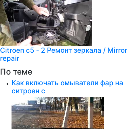
Citroen c5 - 2 Ремонт зеркала / Mirror
repair
По теме
Как включать омыватели фар на
ситроен с