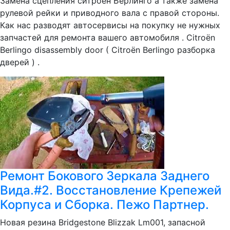
Замена сцепления ситроен Берлинго а также замена
рулевой рейки и приводного вала с правой стороны.
Как нас разводят автосервисы на покупку не нужных
запчастей для ремонта вашего автомобиля . Citroën
Berlingo disassembly door ( Citroën Berlingo разборка
дверей ) .
Ремонт Бокового Зеркала Заднего
Вида.#2. Восстановление Крепежей
Корпуса и Сборка. Пежо Партнер.
Новая резина Bridgestone Blizzak Lm001, запасной