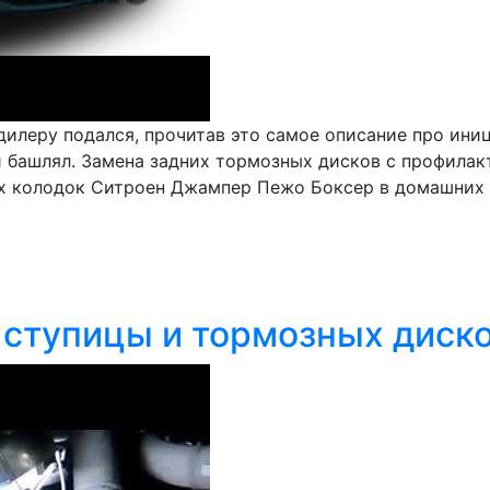
к дилеру подался, прочитав это самое описание про ин
ки башлял. Замена задних тормозных дисков с профила
х колодок Ситроен Джампер Пежо Боксер в домашних у
ступицы и тормозных диско