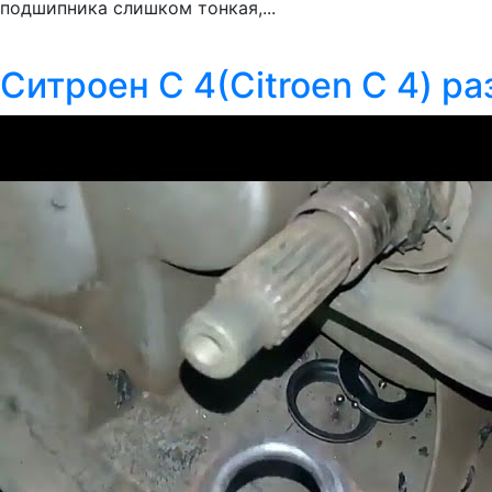
подшипника слишком тонкая,...
Ситроен С 4(Citroen C 4) 