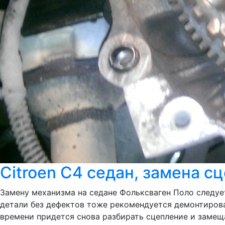
Citroen C4 седан, замена с
Замену механизма на седане Фольксваген Поло следу
детали без дефектов тоже рекомендуется демонтироват
времени придется снова разбирать сцепление и замещ