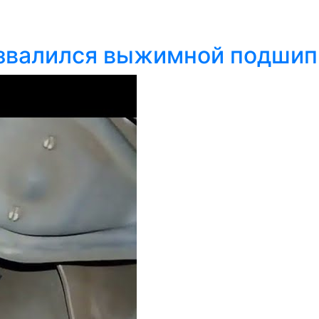
развалился выжимной подши