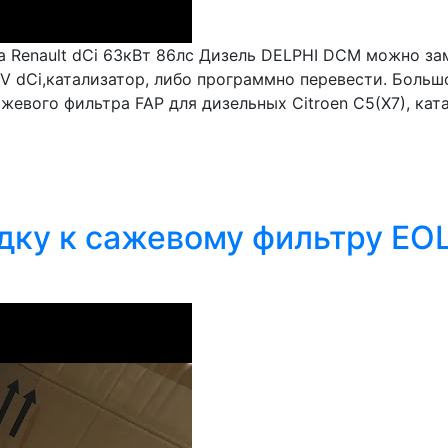
 Renault dCi 63кВт 86лс Дизель DELPHI DCM можно зам
V dCi,катализатор, либо программно перевести. Боль
жевого фильтра FAP для дизельных Citroen C5(X7), кат
дку к сажевому фильтру EOL