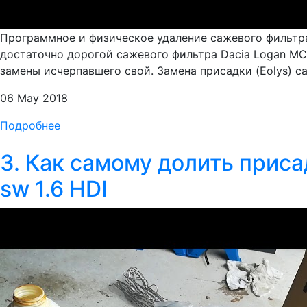
Программное и физическое удаление сажевого фильтра
достаточно дорогой сажевого фильтра Dacia Logan MC
замены исчерпавшего свой. Замена присадки (Eolys) са
06 May 2018
Подробнее
3. Как самому долить приса
sw 1.6 HDI