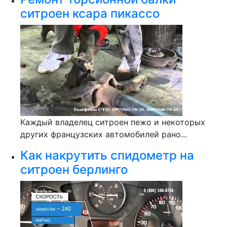
ситроен ксара пикассо
Каждый владелец ситроен пежо и некоторых
других французских автомобилей рано...
Как накрутить спидометр на
ситроен берлинго