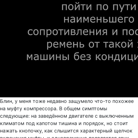
Блин, у меня тоже недавно защумело что-то похожее
на муфту компрессора. В общем симптомы
следующие: на заведённом двигателе с выключенным
климатом под капотом тишина и порядок, но стоит
нажать кнопочку, как слышится характерный щелчок