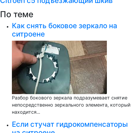
Citroen c5 подъезжающий шкив
По теме
Как снять боковое зеркало на
ситроене
Разбор бокового зеркала подразумевает снятие
непосредственно зеркального элемента, который
находится...
Если стучат гидрокомпенсаторы
на ситроене