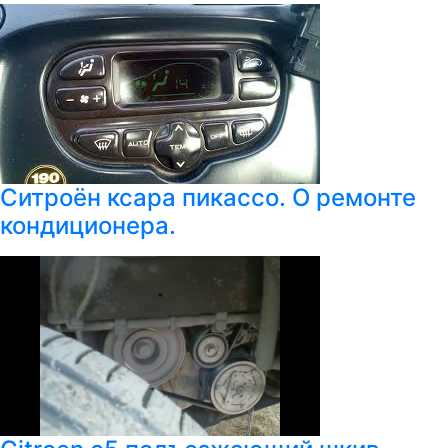
Ситроён ксара пикассо. О ремонте
кондиционера.