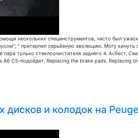
омощи нескольких специнструментов, часто был ужасн
усом"; " претерпел серьёзную эволюцию. Могу кинуть ф
 пара только стеклоочистителя заднего 4. Асбест, Свер
да А6 С5-подойдет. Replacing the brake pads. Replacing 
дисков и колодок на Peugeo