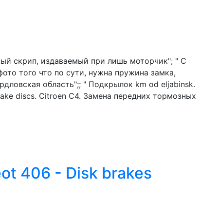
ый скрип, издаваемый при лишь моторчик"; " С
ото того что по сути, нужна пружина замка,
дловская область";; " Подкрылок km od eljabinsk.
brake discs. Citroen C4. Замена передних тормозных
t 406 - Disk brakes