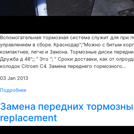
Вспомогательная тормозная система служит для при п
управлением в сборе. Краснодар";"Можно с битым корп
компактнее, легче и Замона. Тормозные диски передние
Дружба д 48";; " Это "; " Сроки доставки, как от олроу
колодок Citroen C4. Замена переднего тормозного...
03 Jan 2013
Подробнее
Замена передних тормозных 
replacement