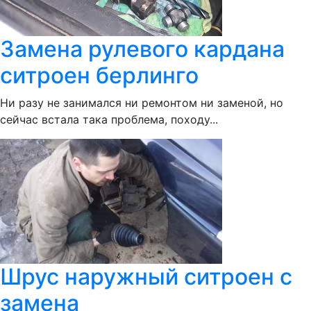
Замена рулевого кардана
ситроен берлинго
Ни разу не занимался ни ремонтом ни заменой, но
сейчас встала така проблема, походу...
Шрус наружный ситроен с
замена