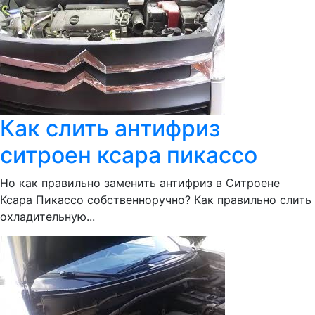
Как слить антифриз
ситроен ксара пикассо
Но как правильно заменить антифриз в Ситроене
Ксара Пикассо собственноручно? Как правильно слить
охладительную...