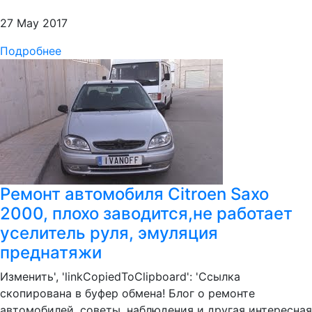
27 May 2017
Подробнее
Ремонт автомобиля Citroen Saxo
2000, плохо заводится,не работает
уселитель руля, эмуляция
преднатяжи
Изменить', 'linkCopiedToClipboard': 'Ссылка
скопирована в буфер обмена! Блог о ремонте
автомобилей, советы, наблюдения и другая интересная