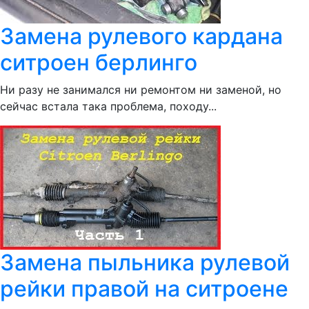
Замена рулевого кардана
ситроен берлинго
Ни разу не занимался ни ремонтом ни заменой, но
сейчас встала така проблема, походу...
Замена пыльника рулевой
рейки правой на ситроене