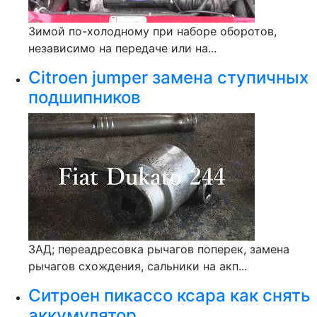
Зимой по-холодному при наборе оборотов,
независимо на передаче или на...
Citroen jumper замена ступичных
подшипников
ЗАД; переадресовка рычагов поперек, замена
рычагов схождения, сальники на акп...
Ситроен пикассо ксара как снять
аккумулятор