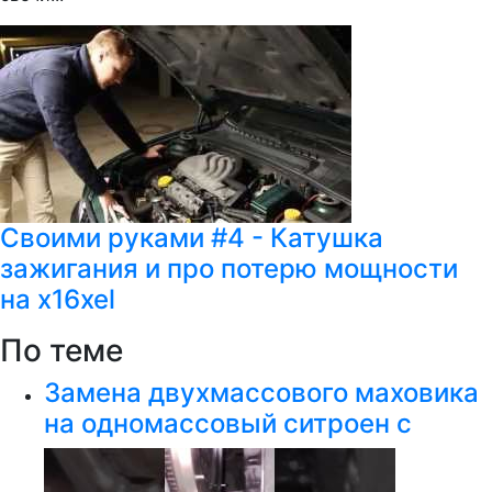
Своими руками #4 - Катушка
зажигания и про потерю мощности
на x16xel
По теме
Замена двухмассового маховика
на одномассовый ситроен с