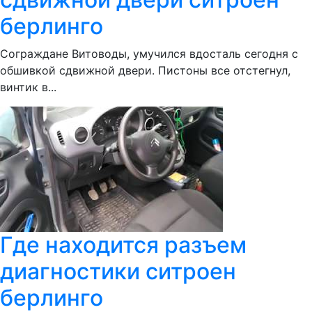
берлинго
Сограждане Витоводы, умучился вдосталь сегодня с
обшивкой сдвижной двери. Пистоны все отстегнул,
винтик в...
Где находится разъем
диагностики ситроен
берлинго