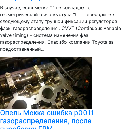
В случае, если метка "j" не совпадает с
геометрической осью выступа "h" ; Переходите к
следующему этапу "ручной фиксации регуляторов
фазы газораспределения". CVVT (Continuous variable
valve timing) – система изменения фаз
газораспределения. Спасибо компании Toyota за
предоставненный...
Опель Мокка ошибка p0011
газораспределения, после
переборки ГРМ