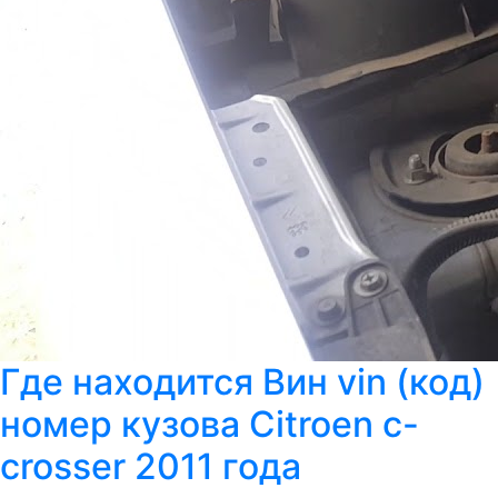
Где находится Вин vin (код)
номер кузова Citroen c-
crosser 2011 года