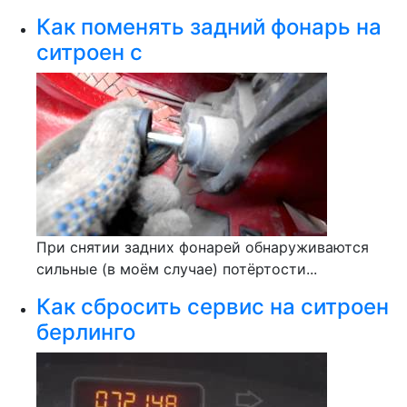
Как поменять задний фонарь на
ситроен с
При снятии задних фонарей обнаруживаются
сильные (в моём случае) потёртости...
Как сбросить сервис на ситроен
берлинго