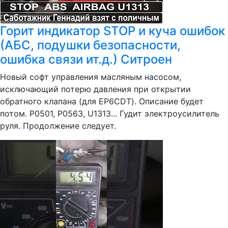
Горит индикатор STOP и куча ошибок
(АБС, подушки безопасности,
ошибка связи ит.д.) Ситроен
Новый софт управления масляным насосом,
исключающий потерю давления при открытии
обратного клапана (для EP6CDT). Описание будет
потом. P0501, P0563, U1313... Гудит электроусилитель
руля. Продолжение следует.