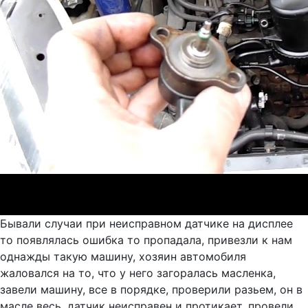
Бывали случаи при неисправном датчике на дисплее
то появлялась ошибка то пропадала, привезли к нам
однажды такую машину, хозяин автомобиля
жаловался на то, что у него загоралась масленка,
завели машину, все в порядке, проверили разьем, он в
масле весь, датчик неисправен и протикает, провели