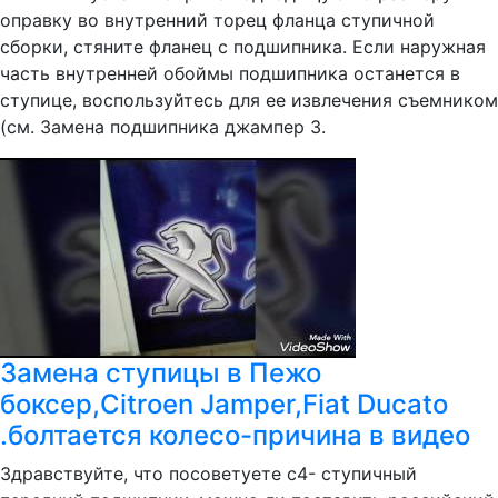
оправку во внутренний торец фланца ступичной
сборки, стяните фланец с подшипника. Если наружная
часть внутренней обоймы подшипника останется в
ступице, воспользуйтесь для ее извлечения съемником
(см. Замена подшипника джампер 3.
Замена ступицы в Пежо
боксер,Citroen Jamper,Fiat Ducato
.болтается колесо-причина в видео
Здравствуйте, что посоветуете с4- ступичный