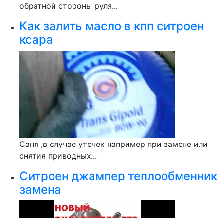
обратной стороны руля...
Как залить масло в кпп ситроен
ксара
Саня ,в случае утечек например при замене или
снятия приводных...
Ситроен джампер теплообменник
замена