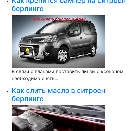
Как крепится бампер на ситроен
берлинго
В связи с планами поставить линзы с ксеноном
необходимо снять...
Как слить масло в ситроен
берлинго