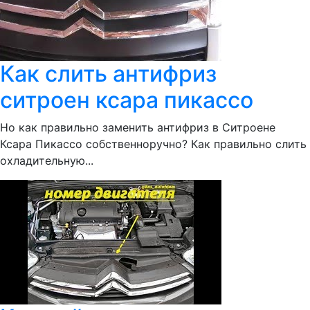
Как слить антифриз
ситроен ксара пикассо
Но как правильно заменить антифриз в Ситроене
Ксара Пикассо собственноручно? Как правильно слить
охладительную...