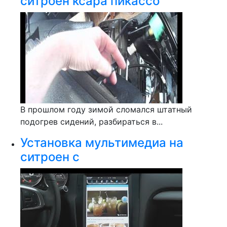
ситроен ксара пикассо
В прошлом году зимой сломался штатный
подогрев сидений, разбираться в...
Установка мультимедиа на
ситроен с