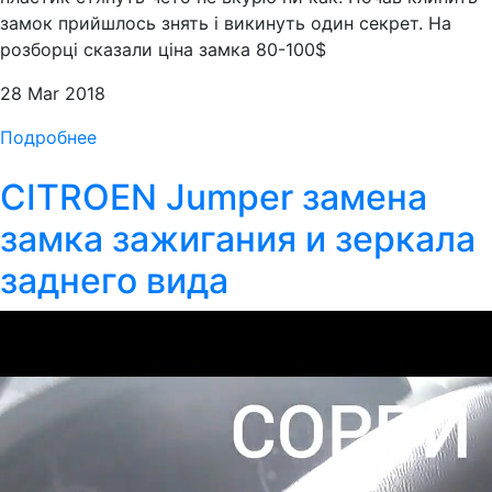
замок прийшлось знять і викинуть один секрет. На
розборці сказали ціна замка 80-100$
28 Mar 2018
Подробнее
CITROEN Jumper замена
замка зажигания и зеркала
заднего вида