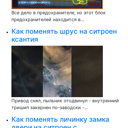
Все дело в предохранителе, но этот блок
предохранителей находится в...
Как поменять шрус на ситроен
ксантия
Привод снял, пыльник отодвинул - внутренний
тришип закернен по-заводски -...
Как поменять личинку замка
двери на ситроен с